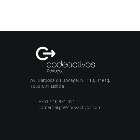
Av. Barbosa du Bocage, n.º 113, 3º esq.
1050-031 Lisboa
+351 210 931 051
comercial.pt@codeactivos.com